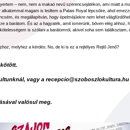
 nyertem – nem, nem a makaó nevű szerencsejátékon, ami miatt a mai
Pár alkalommal magam is leültem a Palais Royal lépcsőire, ahol emez
csém, és megállapítván, hogy épelméjűekre nem lehet világfürdőhely
e a barátom. És az a hagyaték, amit ismerünk, bőven elég ahhoz, ho
kötelességem is szólani a barátomról, akivel soha sem találkoztam,
hoz, melyhez a kérdés: No, de ki is ez a rejtélyes Rejtő Jenő?
kötött.
ultunknál, vagy a recepcio@szoboszlokultura.hu
ásával valósul meg.