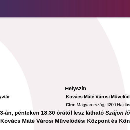
Helyszín
yvtár
Kovács Máté Városi Művelőd
Cím:
Magyarország, 4200 Hajdúsz
3-án, pénteken 18.30 órától lesz látható
Szájon lőt
a Kovács Máté Városi Művelődési Központ és Kö