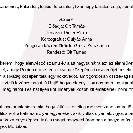
sanzonos, kalandos, légiós, fordulatos, tizennégy karátos estje, zen
Alkotók
Előadja: Olt Tamás
Tervező: Pintér Réka
Koreográfus: Gulyás Anna
Zongorán közreműködik: Grósz Zsuzsanna
Rendező: Olt Tamás
, kérem, hogy elenyésző számú év alatt hagyta hátra azt az életműve
ük el, ahogy Potrien őrmester a sivatag közepén a bokavédőjét: rejte
m a sivatag közepén talál egy bokavédőt, amit gondosan összevág ka
gtisztelő kíváncsiságot. A Rejtő-hagyaték egy – sajnos nem tudni po
 meg háború és hát ilyen körülmények között kit érdekelnek holmi fir
fogalmunk sincs róla, hogy látták-e esetleg mozivásznon, amire töb
ilos volt alkalmazni olyan egyéneket, akik voltak olyan elővigyázatl
etkezményeképpen találta magát negyvenháromban a nagydumás pest
lyes Morbitzer.