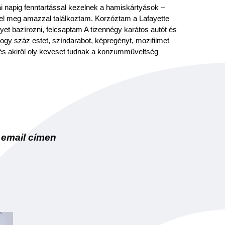
 napig fenntartással kezelnek a hamiskártyások –
zel meg amazzal találkoztam. Korzóztam a Lafayette
et bazírozni, felcsaptam A tizennégy karátos autót és
gy száz estet, színdarabot, képregényt, mozifilmet
 és akiről oly keveset tudnak a konzumműveltség
 email címen