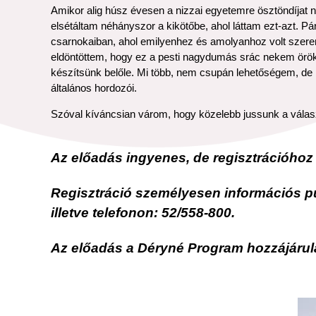
Amikor alig húsz évesen a nizzai egyetemre ösztöndíjat
elsétáltam néhányszor a kikötőbe, ahol láttam ezt-azt. 
csarnokaiban, ahol emilyenhez és amolyanhoz volt szeren
eldöntöttem, hogy ez a pesti nagydumás srác nekem örökr
készítsünk belőle. Mi több, nem csupán lehetőségem, de 
általános hordozói.
Szóval kíváncsian várom, hogy közelebb jussunk a válasz
Az előadás ingyenes, de regisztrációhoz 
Regisztráció személyesen információs p
illetve telefonon: 52/558-800.
Az előadás a Déryné Program hozzájárul