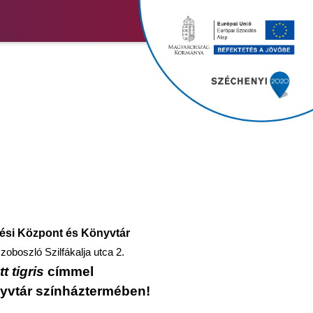
ési Központ és Könyvtár
oboszló Szilfákalja utca 2.
t tigris
címmel
nyvtár színháztermében!