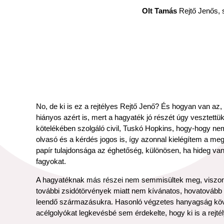
Olt Tamás
Rejtő Jenős, 
No, de ki is ez a rejtélyes Rejtő Jenő? És hogyan van az
hiányos azért is, mert a hagyaték jó részét úgy vesztett
kötelékében szolgáló civil, Tuskó Hopkins, hogy-hogy ne
olvasó és a kérdés jogos is, így azonnal kielégítem a me
papír tulajdonsága az éghetőség, különösen, ha hideg van,
fagyokat.
A hagyatéknak más részei nem semmisültek meg, viszont 
további zsidótörvények miatt nem kívánatos, hovatovább t
leendő származásukra. Hasonló végzetes hanyagság köv
acélgolyókat legkevésbé sem érdekelte, hogy ki is a rejté