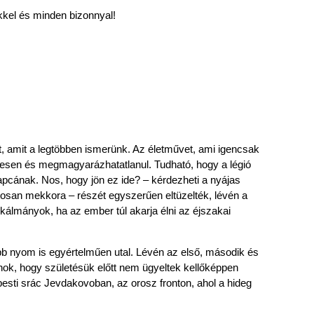
ékkel és minden bizonnyal!
t, amit a legtöbben ismerünk. Az életművet, ami igencsak
lmesen és megmagyarázhatatlanul. Tudható, hogy a légió
pcának. Nos, hogy jön ez ide? – kérdezheti a nyájas
ntosan mekkora – részét egyszerűen eltüzelték, lévén a
kálmányok, ha az ember túl akarja élni az éjszakai
b nyom is egyértelműen utal. Lévén az első, második és
anok, hogy születésük előtt nem ügyeltek kellőképpen
i srác Jevdakovoban, az orosz fronton, ahol a hideg