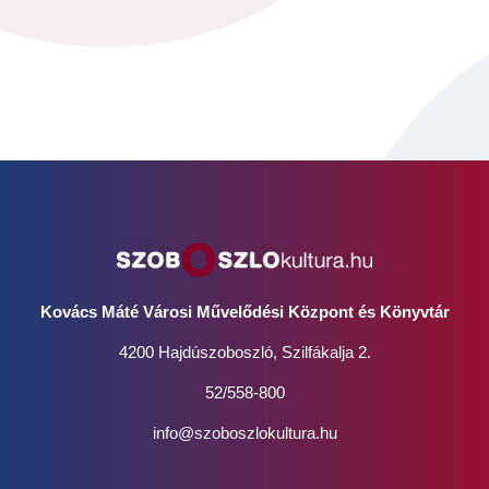
Kovács Máté Városi Művelődési Központ és Könyvtár
4200 Hajdúszoboszló, Szilfákalja 2.
52/558-800
info@szoboszlokultura.hu