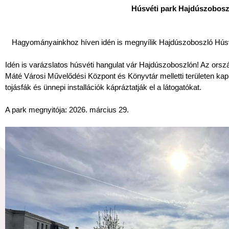
Húsvéti park Hajdúszobos
Hagyományainkhoz híven idén is megnyílik Hajdúszoboszló Húsvét
Idén is varázslatos húsvéti hangulat vár Hajdúszoboszlón! Az ors
Máté Városi Művelődési Központ és Könyvtár melletti területen kap 
tojásfák és ünnepi installációk kápráztatják el a látogatókat.
A park megnyitója: 2026. március 29.