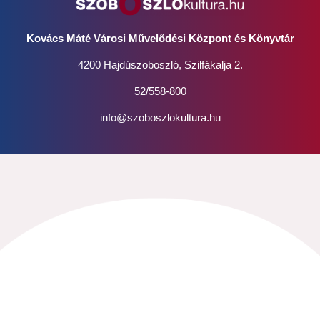
Kovács Máté Városi Művelődési Központ és Könyvtár
4200 Hajdúszoboszló, Szilfákalja 2.
52/558-800
info@szoboszlokultura.hu