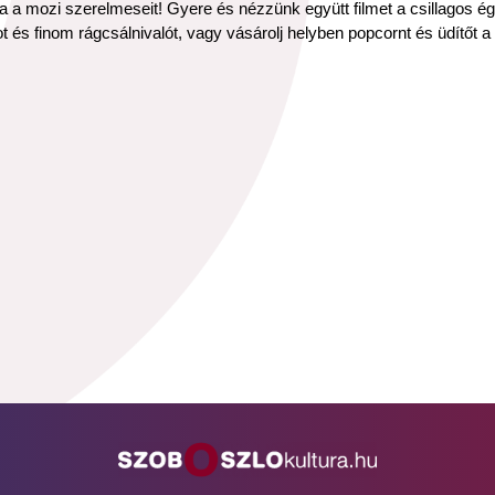
 a mozi szerelmeseit! Gyere és nézzünk együtt filmet a csillagos ég 
s finom rágcsálnivalót, vagy vásárolj helyben popcornt és üdítőt a 