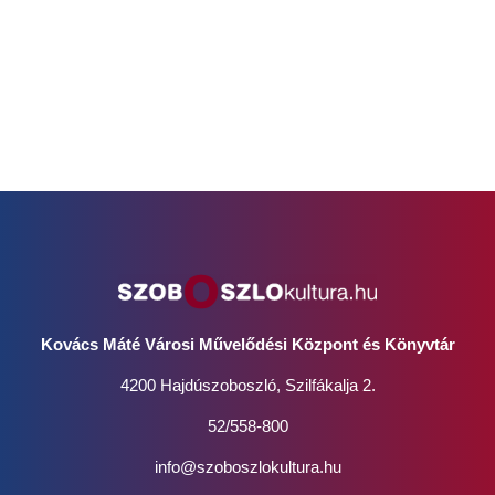
Kovács Máté Városi Művelődési Központ és Könyvtár
4200 Hajdúszoboszló, Szilfákalja 2.
52/558-800
info@szoboszlokultura.hu