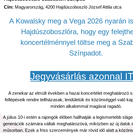
Cím:
Magyarország, 4200 Hajdúszoboszló József Attila utca
A
Kowalsky meg a Vega
2026 nyarán is
Hajdúszoboszlóra, hogy egy felejthe
koncertélménnyel töltse meg a Szab
Színpadot.
Jegyvásárlás azonnal I
A zenekar az elmúlt években a hazai koncertélet meghatározó sz
fellépéseik rendre teltházasak, lendületük és közönséggel való k
minden alkalommal magával ragadó.
A július 10-i estén a rajongók élőben hallhatják a legismertebb slág
generációk számára váltak meghatározóvá, miközben az új dalok i
műsorban. Ezek a friss szerzemények már rövid idő alatt a közön