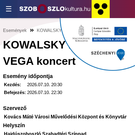
☰
Események
KOWALSKY MEG A VEGA koncert
KOWALSKY MEG A
VEGA koncert
Esemény időpontja
Kezdés:
2026.07.10. 20:30
Befejezés:
2026.07.10. 22:30
Szervező
Kovács Máté Városi Művelődési Központ és Könyvtár
Helyszín
Hajdúszoboszló Szabadtéri Színpad