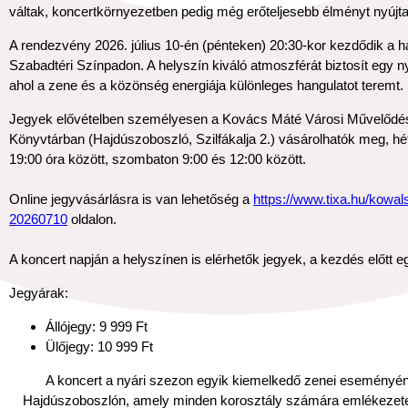
váltak, koncertkörnyezetben pedig még erőteljesebb élményt nyújt
A rendezvény 2026. július 10-én (pénteken) 20:30-kor kezdődik a h
Szabadtéri Színpadon. A helyszín kiváló atmoszférát biztosít egy n
ahol a zene és a közönség energiája különleges hangulatot teremt.
Jegyek elővételben személyesen a Kovács Máté Városi Művelődés
Könyvtárban (Hajdúszoboszló, Szilfákalja 2.) vásárolhatók meg, h
19:00 óra között, szombaton 9:00 és 12:00 között.
Online jegyvásárlásra is van lehetőség a
https://www.tixa.hu/kowa
20260710
oldalon.
A koncert napján a helyszínen is elérhetők jegyek, a kezdés előtt e
Jegyárak:
Állójegy: 9 999 Ft
Ülőjegy: 10 999 Ft
A koncert a nyári szezon egyik kiemelkedő zenei eseményén
Hajdúszoboszlón, amely minden korosztály számára emlékezete