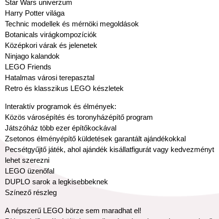
Star Wars univerzum
Harry Potter világa
Technic modellek és mérnöki megoldások
Botanicals virágkompozíciók
Középkori várak és jelenetek
Ninjago kalandok
LEGO Friends
Hatalmas városi terepasztal
Retro és klasszikus LEGO készletek
Interaktív programok és élmények:
Közös városépítés és toronyházépítő program
Játszóház több ezer építőkockával
Zsetonos élményépítő küldetések garantált ajándékokkal
Pecsétgyűjtő játék, ahol ajándék kisállatfigurát vagy kedvezményt
lehet szerezni
LEGO üzenőfal
DUPLO sarok a legkisebbeknek
Színező részleg
A népszerű LEGO börze sem maradhat el!