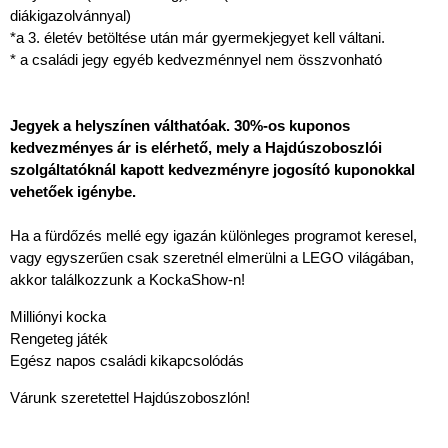
diákigazolvánnyal)
*a 3. életév betöltése után már gyermekjegyet kell váltani.
* a családi jegy egyéb kedvezménnyel nem összvonható
Jegyek a helyszínen válthatóak. 30%-os kuponos
kedvezményes ár is elérhető, mely a Hajdúszoboszlói
szolgáltatóknál kapott kedvezményre jogosító kuponokkal
vehetőek igénybe.
Ha a fürdőzés mellé egy igazán különleges programot keresel,
vagy egyszerűen csak szeretnél elmerülni a LEGO világában,
akkor találkozzunk a KockaShow-n!
Milliónyi kocka
Rengeteg játék
Egész napos családi kikapcsolódás
Várunk szeretettel Hajdúszoboszlón!