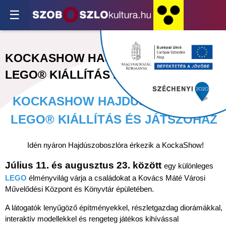
☰
KOCKASHOW HAJDÚSZOBOSZLÓ -
LEGO® KIÁLLÍTÁS ÉS JÁTSZÓHÁZ
KOCKASHOW HAJDÚSZOBOSZLÓ -
LEGO® KIÁLLÍTÁS ÉS JÁTSZÓHÁZ
Idén nyáron Hajdúszoboszlóra érkezik a KockaShow!
Július 11. és augusztus 23. között
egy különleges
LEGO
élményvilág várja a családokat a Kovács Máté Városi
Művelődési Központ és Könyvtár épületében.
A látogatók lenyűgöző építményekkel, részletgazdag diorámákkal,
interaktív modellekkel és rengeteg játékos kihívással