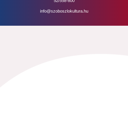
52/558-800
info@szoboszlokultura.hu